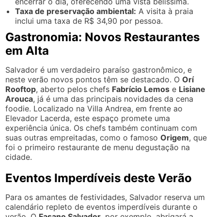
encerrar o dia, oferecendo uma vista belíssima.
Taxa de preservação ambiental:
A visita à praia
inclui uma taxa de R$ 34,90 por pessoa.
Gastronomia: Novos Restaurantes
em Alta
Salvador é um verdadeiro paraíso gastronômico, e
neste verão novos pontos têm se destacado. O
Orí
Rooftop
, aberto pelos chefs
Fabrício Lemos
e
Lisiane
Arouca
, já é uma das principais novidades da cena
foodie. Localizado na Villa Andrea, em frente ao
Elevador Lacerda, este espaço promete uma
experiência única. Os chefs também continuam com
suas outras empreitadas, como o famoso
Origem
, que
foi o primeiro restaurante de menu degustação na
cidade.
Eventos Imperdíveis deste Verão
Para os amantes de festividades, Salvador reserva um
calendário repleto de eventos imperdíveis durante o
verão. O
Fasano Salvador
, por exemplo, abrigará a