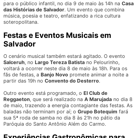
para o público infantil, no dia 9 de maio às 14h na
Casa
das Histórias de Salvador
. Um evento que combina
música, poesia e teatro, enfatizando a rica cultura
soteropolitana.
Festas e Eventos Musicais em
Salvador
O cenário musical também estará agitado. O evento
Salceruh
, no
Largo Tereza Batista
no Pelourinho,
voltará a ocorrer neste dia 8 de maio às 18h. Para os
fãs de festas, a
Banjo Novo
promete animar a noite a
partir das 19h no
Convento do Desterro
.
Outro evento está programado, o
El Club de
Reggaeton
, que será realizado na
A Marujada
no dia 8
de maio, trazendo a energia contagiante das festas. As
baladas não terminam por aí; o
Grupo Botequim
fará
sua 5ª roda de samba no dia 8 às 21h no pátio da
Paróquia do Santo Antônio Além do Carmo.
Experiências Gastronômicas para