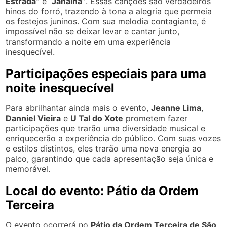
Estrada”
e
“Janaína”
. Essas canções são verdadeiros
hinos do forró, trazendo à tona a alegria que permeia
os festejos juninos. Com sua melodia contagiante, é
impossível não se deixar levar e cantar junto,
transformando a noite em uma experiência
inesquecível.
Participações especiais para uma
noite inesquecível
Para abrilhantar ainda mais o evento,
Jeanne Lima
,
Danniel Vieira
e
U Tal do Xote
prometem fazer
participações que trarão uma diversidade musical e
enriquecerão a experiência do público. Com suas vozes
e estilos distintos, eles trarão uma nova energia ao
palco, garantindo que cada apresentação seja única e
memorável.
Local do evento: Pátio da Ordem
Terceira
O evento ocorrerá no
Pátio da Ordem Terceira de São