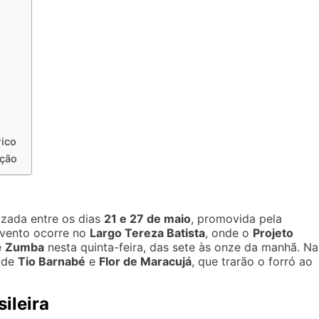
rico
ção
izada entre os dias
21 e 27 de maio
, promovida pela
 evento ocorre no
Largo Tereza Batista
, onde o
Projeto
e
Zumba
nesta quinta-feira, das sete às onze da manhã. Na
s de
Tio Barnabé
e
Flor de Maracujá
, que trarão o forró ao
ileira