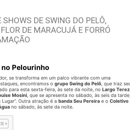
E SHOWS DE SWING DO PELÔ,
 FLOR DE MARACUJÁ E FORRÓ
RAMAÇÃO
 no Pelourinho
ador, se transforma em um palco vibrante com uma
destaques, encontramos o
grupo Swing do Pelô
, que traz se
 para esta sexta-feira, às sete da noite, no
Largo Terez
ouise Mosini
, que se apresenta no sábado, às seis da tarde
 Lugar”. Outra atração é a
banda Seu Pereira
e o
Coletivo
’Água
no sábado, às sete da noite.