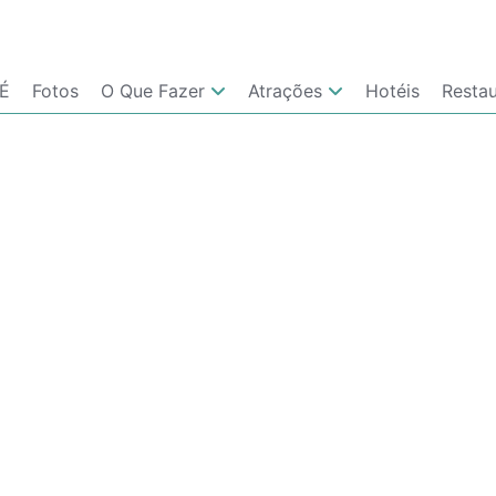
 É
Fotos
O Que Fazer
Atrações
Hotéis
Resta