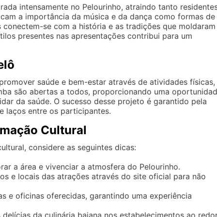
ebrada intensamente no Pelourinho, atraindo tanto residente
tacam a importância da música e da dança como formas de
es conectem-se com a história e as tradições que moldaram
stilos presentes nas apresentações contribui para um
elô
romover saúde e bem-estar através de atividades físicas,
zumba são abertas a todos, proporcionando uma oportunida
uidar da saúde. O sucesso desse projeto é garantido pela
e laços entre os participantes.
amação Cultural
ltural, considere as seguintes dicas:
ar a área e vivenciar a atmosfera do Pelourinho.
s e locais das atrações através do site oficial para não
s e oficinas oferecidas, garantindo uma experiência
delícias da culinária baiana nos estabelecimentos ao redor