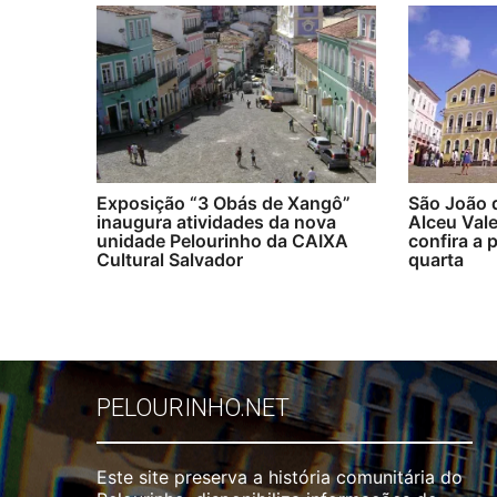
Exposição “3 Obás de Xangô”
São João d
inaugura atividades da nova
Alceu Val
unidade Pelourinho da CAIXA
confira a
Cultural Salvador
quarta
PELOURINHO.NET
Este site preserva a história comunitária do