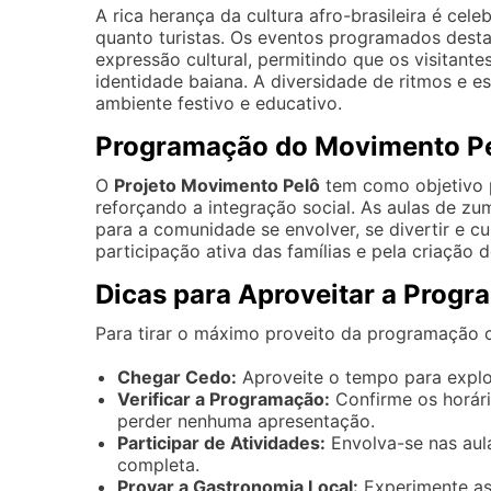
A rica herança da cultura afro-brasileira é cel
quanto turistas. Os eventos programados des
expressão cultural, permitindo que os visitant
identidade baiana. A diversidade de ritmos e e
ambiente festivo e educativo.
Programação do Movimento P
O
Projeto Movimento Pelô
tem como objetivo p
reforçando a integração social. As aulas de 
para a comunidade se envolver, se divertir e c
participação ativa das famílias e pela criação d
Dicas para Aproveitar a Progr
Para tirar o máximo proveito da programação cu
Chegar Cedo:
Aproveite o tempo para explor
Verificar a Programação:
Confirme os horário
perder nenhuma apresentação.
Participar de Atividades:
Envolva-se nas aula
completa.
Provar a Gastronomia Local:
Experimente as 